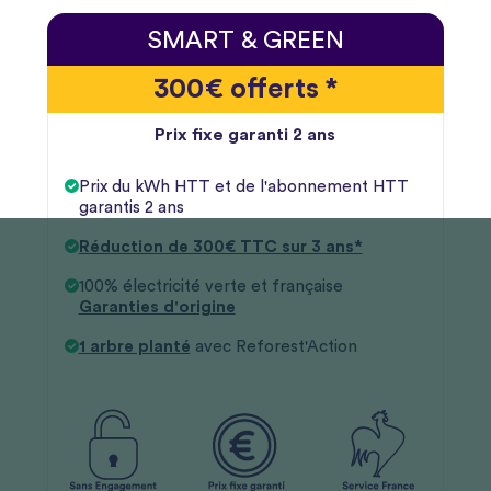
SMART & GREEN
300€ offerts *
Prix fixe garanti 2 ans
Prix du kWh HTT et de l'abonnement HTT
garantis 2 ans
Réduction de 300€ TTC sur 3 ans*
100% électricité verte et française
Garanties d'origine
1 arbre planté
avec Reforest'Action